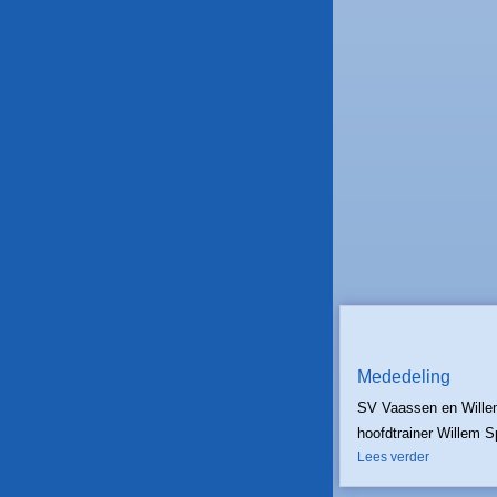
Mededeling
SV Vaassen en Willem
hoofdtrainer Willem S
Lees verder