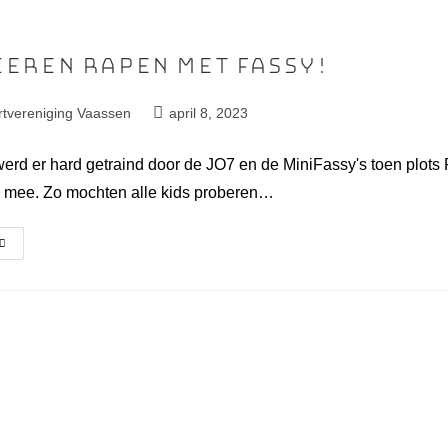
eren rapen met Fassy!
rtvereniging Vaassen
april 8, 2023
erd er hard getraind door de JO7 en de MiniFassy's toen plots
d mee. Zo mochten alle kids proberen…