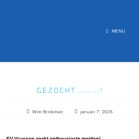
MENU
GEZOCHT……..!
Wim Brinkman
januari 7, 2025
SV Vaassen zoekt enthousiaste meiden!