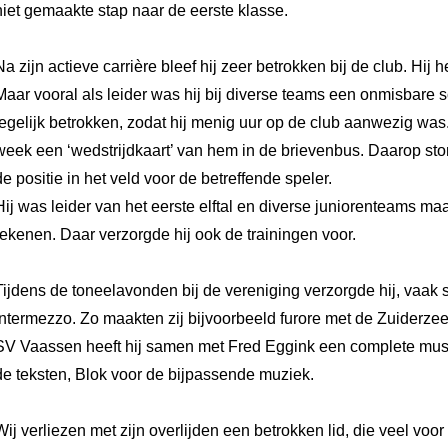
niet gemaakte stap naar de eerste klasse.
Na zijn actieve carrière bleef hij zeer betrokken bij de club. Hij 
Maar vooral als leider was hij bij diverse teams een onmisbare sc
tegelijk betrokken, zodat hij menig uur op de club aanwezig was
week een ‘wedstrijdkaart’ van hem in de brievenbus. Daarop ston
de positie in het veld voor de betreffende speler.
Hij was leider van het eerste elftal en diverse juniorenteams m
rekenen. Daar verzorgde hij ook de trainingen voor.
Tijdens de toneelavonden bij de vereniging verzorgde hij, vaa
intermezzo. Zo maakten zij bijvoorbeeld furore met de Zuiderzeeb
SV Vaassen heeft hij samen met Fred Eggink een complete music
de teksten, Blok voor de bijpassende muziek.
Wij verliezen met zijn overlijden een betrokken lid, die veel voor